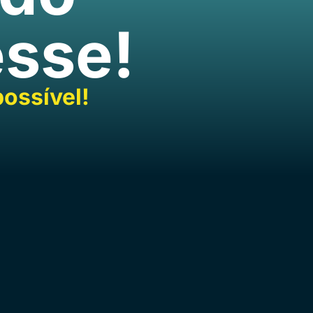
esse!
ossível!