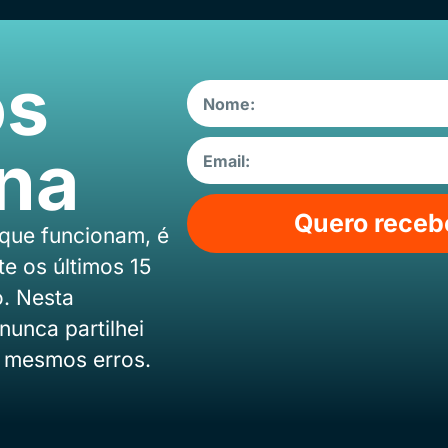
os
Ana
Quero recebe
 que funcionam, é
e os últimos 15
. Nesta
nunca partilhei
 mesmos erros.