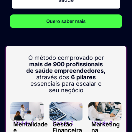
Quero saber mais
O método comprovado por
mais de 900 profissionais
de saúde empreendedores,
através dos
6 pilares
essenciais para escalar o
seu negócio
Módulo 1
Módulo 2
Módulo 3
Mentalidade
Gestão
Marketing
e
Financeira
na