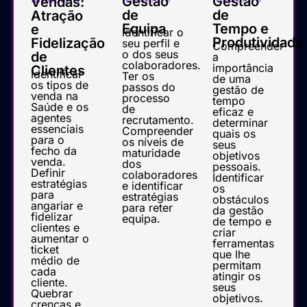
Gestão
Gestão
Vendas:
de
de
Atração
Equipa
Tempo e
e
Identificar o
Produtividade
Fidelização
seu perfil e
Compreender
o dos seus
de
a
colaboradores.
importância
Clientes
Identificar
Ter os
de uma
os tipos de
passos do
gestão de
venda na
processo
tempo
Saúde e os
de
eficaz e
agentes
recrutamento.
determinar
essenciais
Compreender
quais os
para o
os níveis de
seus
fecho da
maturidade
objetivos
venda.
dos
pessoais.
Definir
colaboradores
Identificar
estratégias
e identificar
os
para
estratégias
obstáculos
angariar e
para reter
da gestão
fidelizar
equipa.
de tempo e
clientes e
criar
aumentar o
ferramentas
ticket
que lhe
médio de
permitam
cada
atingir os
cliente.
seus
Quebrar
objetivos.
crenças e