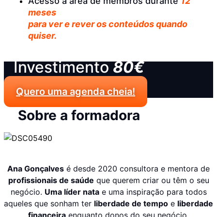
Acesso à área de membros durante
12
meses
para ver e rever os conteúdos quando
quiser.
Investimento
80€
Quero uma agenda cheia!
Sobre a formadora
Ana Gonçalves
é desde 2020 consultora e mentora de
profissionais de saúde
que querem criar ou têm o seu
negócio.
Uma líder nata
e uma inspiração para todos
aqueles que sonham ter
liberdade de tempo
e
liberdade
financeira
enquanto donos do seu negócio.