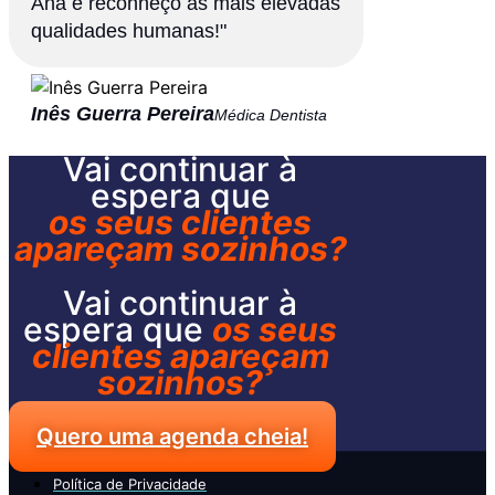
Ana e reconheço as mais elevadas
qualidades humanas!"
Inês Guerra Pereira
Médica Dentista
Vai continuar à
espera que
os seus clientes
apareçam sozinhos?
Vai continuar à
espera que
os seus
clientes apareçam
sozinhos?
Quero uma agenda cheia!
Política de Privacidade