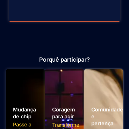
Porquê participar?
Mudança
Coragem
Comunidade
de chip
para agir
e
pertença
Passe a
Transforme