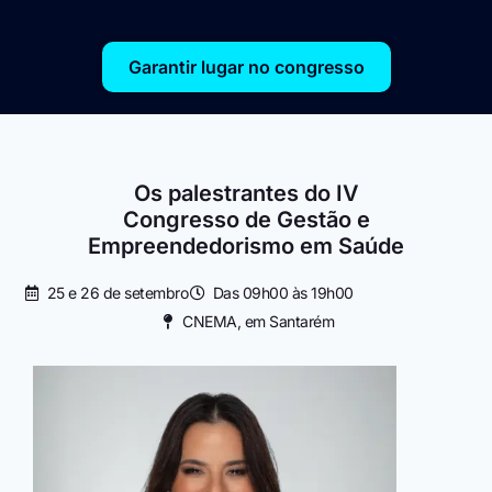
Garantir lugar no congresso
Os palestrantes do IV
Congresso de Gestão e
Empreendedorismo em Saúde
25 e 26 de setembro
Das 09h00 às 19h00
CNEMA, em Santarém
A Ana Carina Mendes é médica dentista
Mar