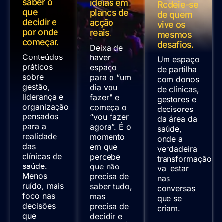
saber o
ideias em
Rodeie-se
que
planos de
de quem
decidir e
acção
vive os
por onde
reais.
mesmos
começar.
desafios.
Deixa de
Conteúdos
haver
Um espaço
práticos
espaço
de partilha
sobre
para o “um
com donos
gestão,
dia vou
de clínicas,
liderança e
fazer” e
gestores e
organização
começa o
decisores
pensados
“vou fazer
da área da
para a
agora”. É o
saúde,
realidade
momento
onde a
das
em que
verdadeira
clínicas de
percebe
transformação
saúde.
que não
vai estar
Menos
precisa de
nas
ruído, mais
saber tudo,
conversas
foco nas
mas
que se
decisões
precisa de
criam.
que
decidir e